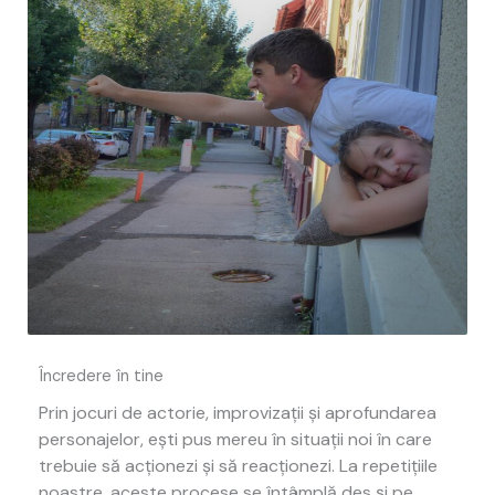
Încredere în tine
Prin jocuri de actorie, improvizații și aprofundarea
personajelor, ești pus mereu în situații noi în care
trebuie să acționezi și să reacționezi. La repetițiile
noastre, aceste procese se întâmplă des și pe