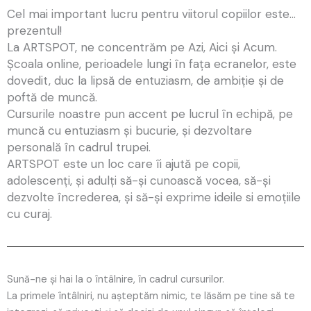
Cel mai important lucru pentru viitorul copiilor este…
prezentul!
La ARTSPOT, ne concentrăm pe Azi, Aici și Acum.
Școala online, perioadele lungi în fața ecranelor, este
dovedit, duc la lipsă de entuziasm, de ambiție și de
poftă de muncă.
Cursurile noastre pun accent pe lucrul în echipă, pe
muncă cu entuziasm și bucurie, și dezvoltare
personală în cadrul trupei.
ARTSPOT este un loc care îi ajută pe copii,
adolescenți, și adulți să-și cunoască vocea, să-și
dezvolte încrederea, și să-și exprime ideile si emoțiile
cu curaj.
Sună-ne și hai la o întâlnire, în cadrul cursurilor.
La primele întâlniri, nu așteptăm nimic, te lăsăm pe tine să te