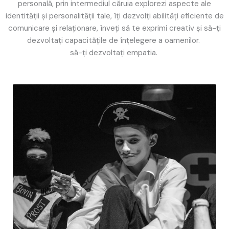
personală, prin intermediul căruia explorezi aspecte ale
identității și personalității tale, îți dezvolți abilități eficiente de
comunicare și relaționare, înveți să te exprimi creativ și să-ți
dezvoltați capacitățile de înțelegere a oamenilor.
să-ți dezvoltați empatia.